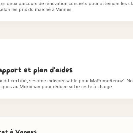
s deux parcours de rénovation concrets pour atteindre les c
selon les prix du marché à
Vannes
.
pport et plan d'aides
audit certifié, sésame indispensable pour
MaPrimeRénov’
. No
fiques au
Morbihan
pour réduire votre reste à charge.
itat à Vannes