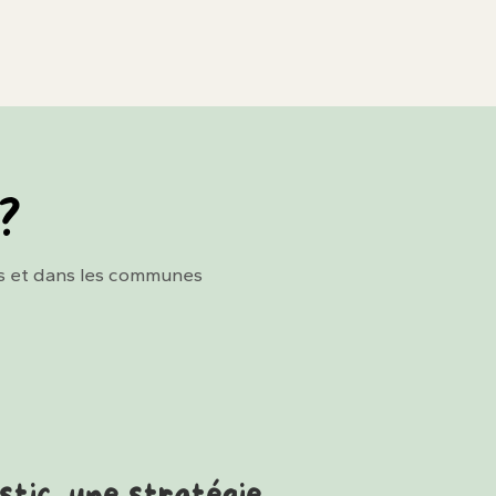
 ?
es et dans les communes
stic, une stratégie