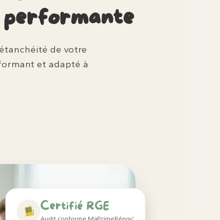
n performante
l’étanchéité de votre
formant et adapté à
Certifié RGE
Audit conforme MaPrimeRénov’