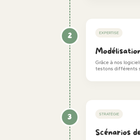
EXPERTISE
2
Modélisatio
Grâce à nos logicie
testons différents 
STRATÉGIE
3
Scénarios d