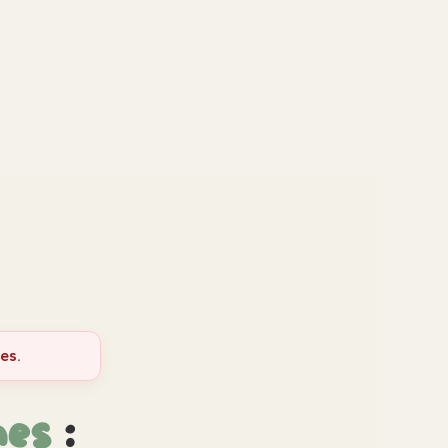
es.
es
: