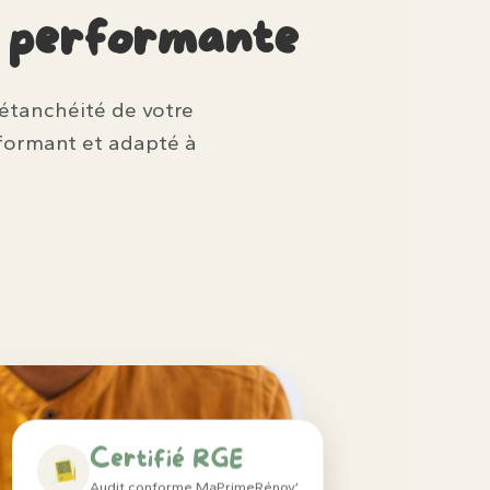
n performante
l’étanchéité de votre
formant et adapté à
Certifié RGE
Audit conforme MaPrimeRénov’