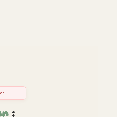
es.
an
: