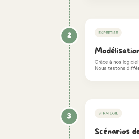
EXPERTISE
2
Modélisatio
Grâce à nos logicie
Nous testons différ
STRATÉGIE
3
Scénarios d