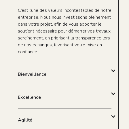
C’est l’une des valeurs incontestables de notre
entreprise. Nous nous investissons pleinement
dans votre projet, afin de vous apporter le
soutient nécessaire pour démarrer vos travaux
sereinement, en priorisant la transparence lors
de nos échanges, favorisant votre mise en
confiance.
Bienveillance
Parce que chaque projet et chaque situation
Excellence
est différente, nous nous adaptons à vos
besoins et sommes à votre écoute pour vous
accompagner au mieux, dans le respect et la
Nous en avons fait une valeur socle, car elle
Agilité
tolérance.
est pour nous la preuve de notre envie de