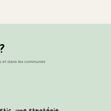
 ?
es et dans les communes
stic, une stratégie