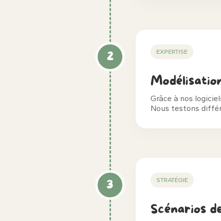
EXPERTISE
2
Modélisatio
Grâce à nos logicie
Nous testons différ
STRATÉGIE
3
Scénarios d