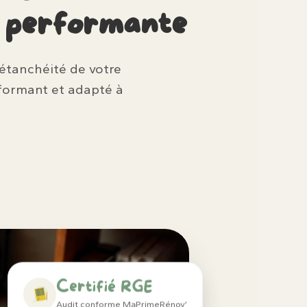
n performante
l’étanchéité de votre
formant et adapté à
Certifié RGE
Audit conforme MaPrimeRénov’