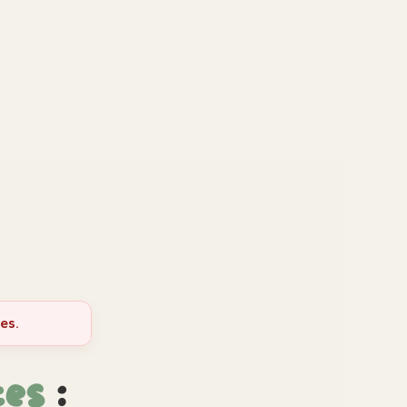
es.
es
: