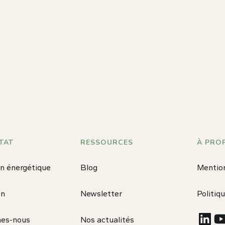
TAT
RESSOURCES
À PRO
n énergétique
Blog
Mention
on
Newsletter
Politiq
es-nous
Nos actualités