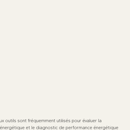
Faites le bon diagnostic : planifiez v
thermiciens certifiés.
Prenez rendez-vous dès maintenant
★
★
★
★
★
10
x outils sont fréquemment utilisés pour évaluer la
 énergétique et le diagnostic de performance énergétique