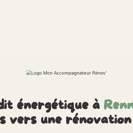
it énergétique à
Renn
as vers une rénovatio