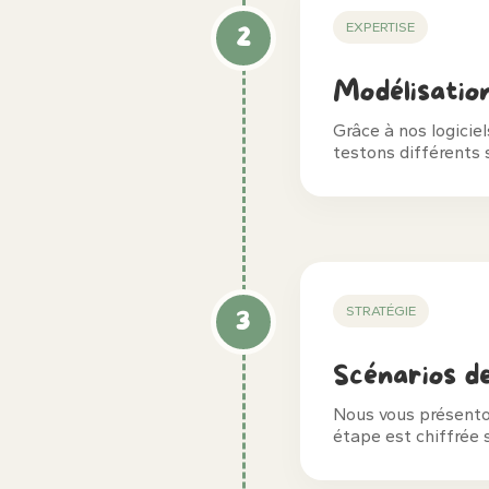
EXPERTISE
2
Modélisatio
Grâce à nos logicie
testons différents 
STRATÉGIE
3
Scénarios d
Nous vous présenton
étape est chiffrée 