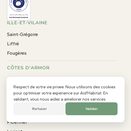
ILLE-ET-VILAINE
Saint-Grégoire
Liffré
Fougères
CÔTES D'ARMOR
Dinan
Respect de votre vie privee. Nous utilisons des cookies
Lamballe
pour optimiser votre experience sur Aid'Habitat. En
Saint-Brieuc
validant, vous nous aidez a ameliorer nos services.
Refuser
Valider
×
MORBIHAN
RÉNOVATION ÉNERGÉTIQUE
Ploërmel
Votre projet de rénovation à Rennes ou