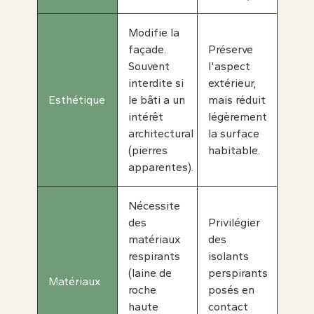
Modifie la
façade.
Préserve
Souvent
l'aspect
interdite si
extérieur,
Esthétique
le bâti a un
mais réduit
intérêt
légèrement
architectural
la surface
(pierres
habitable.
apparentes).
Nécessite
des
Privilégier
matériaux
des
respirants
isolants
(laine de
perspirants
Matériaux
roche
posés en
haute
contact