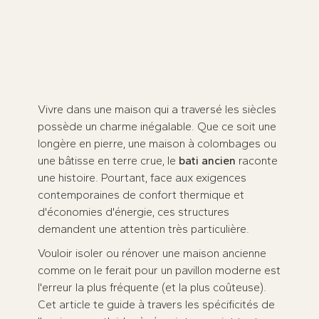
Restaurez votre patrimoine tout en
optimisant votre dossier de financement
MaPrimeRénov'.
Prenez rendez-vous dès maintenant
★
★
★
★
★
100 avis sur
Vivre dans une maison qui a traversé les siècles
possède un charme inégalable. Que ce soit une
longère en pierre, une maison à colombages ou
une bâtisse en terre crue, le
bati ancien
raconte
une histoire. Pourtant, face aux exigences
contemporaines de confort thermique et
d'économies d'énergie, ces structures
demandent une attention très particulière.
Vouloir isoler ou rénover une maison ancienne
comme on le ferait pour un pavillon moderne est
l'erreur la plus fréquente (et la plus coûteuse).
Cet article te guide à travers les spécificités de