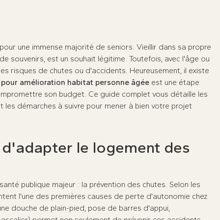
é pour une immense majorité de seniors. Vieillir dans sa propre
e souvenirs, est un souhait légitime. Toutefois, avec l'âge ou
des risques de chutes ou d'accidents. Heureusement, il existe
 pour amélioration habitat personne âgée
est une étape
ompromettre son budget. Ce guide complet vous détaille les
é et les démarches à suivre pour mener à bien votre projet
l d'adapter le logement des
nté publique majeur : la prévention des chutes. Selon les
sentent l'une des premières causes de perte d'autonomie chez
'une douche de plain-pied, pose de barres d'appui,
-escalier) permet non seulement de prévenir ces accidents,