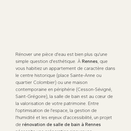
Concevez une salle de bain sécurisée et
100 % financée avec nos
ergothérapeutes.
Prenez rendez-vous dès maintenant
★
★
★
★
★
100 avis sur
Rénover une pièce d'eau est bien plus qu'une
simple question d'esthétique. À
Rennes
, que
vous habitiez un appartement de caractère dans
le centre historique (place Sainte-Anne ou
quartier Colombier) ou une maison
contemporaine en périphérie (Cesson-Sévigné,
Saint-Grégoire), la salle de bain est au cœur de
la valorisation de votre patrimoine. Entre
l'optimisation de l'espace, la gestion de
l'humidité et les enjeux d'accessibilité, un projet
de
rénovation de salle de bain à Rennes