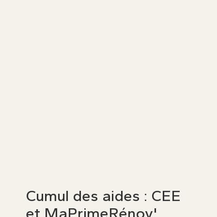
Optimisez votre budget travaux : nos
thermiciens calculent et cumulent toutes
vos aides.
Prenez rendez-vous dès maintenant
★
★
★
★
★
100 avis sur
Cumul des aides : CEE
et MaPrimeRénov'