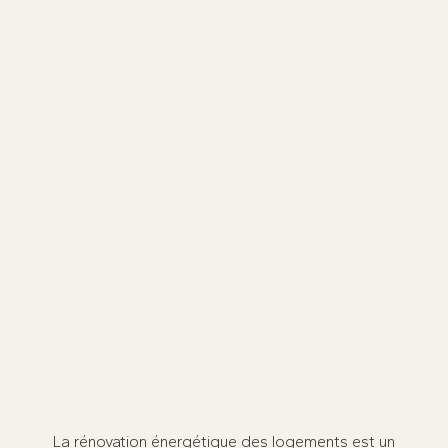
Laissez-vous guider étape par étape
dans votre rénovation par notre
Accompagnateur Rénov'.
Prenez rendez-vous dès maintenant
★
★
★
★
★
100 avis sur
La rénovation énergétique des logements est un