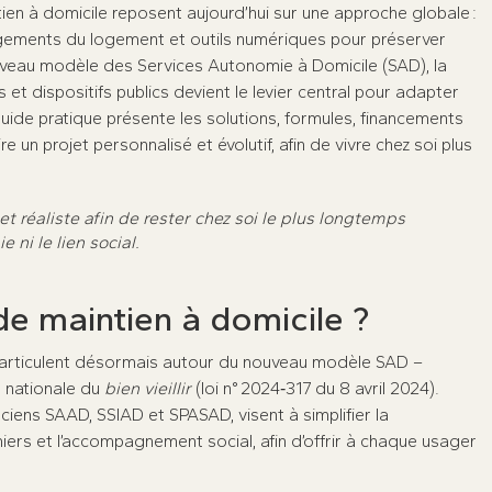
intien à domicile reposent aujourd’hui sur une approche globale :
gements du logement et outils numériques pour préserver
uveau modèle des Services Autonomie à Domicile (SAD), la
et dispositifs publics devient le levier central pour adapter
de pratique présente les solutions, formules, financements
 un projet personnalisé et évolutif, afin de vivre chez soi plus
 et réaliste afin de rester chez soi le plus longtemps
e ni le lien social.
de maintien à domicile ?
 s’articulent désormais autour du nouveau modèle SAD –
e nationale du
bien vieillir
(loi n° 2024‑317 du 8 avril 2024).
nciens SAAD, SSIAD et SPASAD, visent à simplifier la
irmiers et l’accompagnement social, afin d’offrir à chaque usager