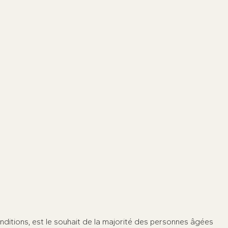
Faites le point sur votre projet de vie
ergothérapeutes dédiés.
Prenez rendez-vous dès maintenant
★
★
★
★
★
10
nditions, est le souhait de la majorité des personnes âgées