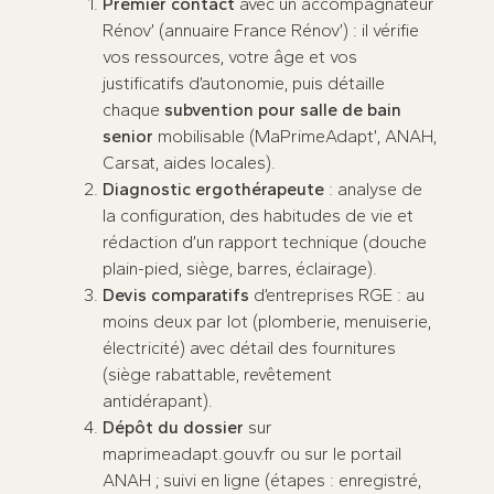
Premier contact
avec un accompagnateur
Rénov’ (annuaire France Rénov’) : il vérifie
vos ressources, votre âge et vos
justificatifs d’autonomie, puis détaille
chaque
subvention pour salle de bain
senior
mobilisable (MaPrimeAdapt’, ANAH,
Carsat, aides locales).
Diagnostic ergothérapeute
: analyse de
la configuration, des habitudes de vie et
rédaction d’un rapport technique (douche
plain-pied, siège, barres, éclairage).
Devis comparatifs
d’entreprises RGE : au
moins deux par lot (plomberie, menuiserie,
électricité) avec détail des fournitures
(siège rabattable, revêtement
antidérapant).
Dépôt du dossier
sur
maprimeadapt.gouv.fr ou sur le portail
ANAH ; suivi en ligne (étapes : enregistré,