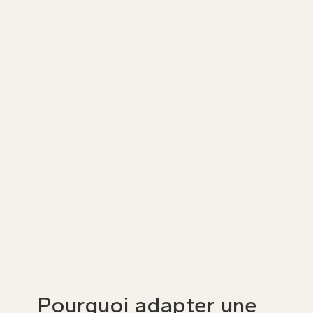
Sécurisez vos subventions d'adaptation
de salle de bain avec l'aide de nos
ergothérapeutes et AMO.
Prenez rendez-vous dès maintenant
★
★
★
★
★
100 avis sur
Pourquoi adapter une