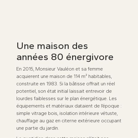
thermiciens et MAR.
Prenez rendez-vous dès maintenant
★
★
★
★
★
100 avis sur
Une maison des
années 80 énergivore
En 2015, Monsieur Vauléon et sa femme
acquierent une maison de 114 m² habitables,
construite en 1983. Si la bâtisse offrait un réel
potentiel, son état initial laissait entrevoir de
lourdes faiblesses sur le plan énergétique. Les
équipements et matériaux dataient de l’époque :
simple vitrage bois, isolation intérieure vétuste,
chauffage au gaz en citerne extérieure occupant
une partie du jardin.