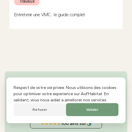
Travaux
Entretenir une VMC : le guide complet
Vous avez un projet de rénovation
énergétique ? Simulez vos aides dès
Respect de votre vie privee. Nous utilisons des cookies
pour optimiser votre experience sur Aid'Habitat. En
maintenant avec notre nouveau
validant, vous nous aidez a ameliorer nos services.
simulateur !
Refuser
Valider
×
Prenez rendez-vous dès maintenant
RÉNOVATION ÉNERGÉTIQUE
★
★
★
★
★
100 avis sur
Votre projet de rénovation à Rennes ou