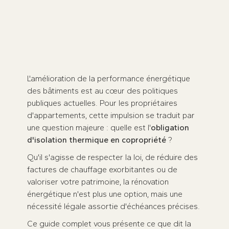
Mettez votre copropriété aux normes
sereinement grâce à notre suivi
technique et administratif.
Prenez rendez-vous dès maintenant
★
★
★
★
★
100 avis sur
L'amélioration de la performance énergétique
des bâtiments est au cœur des politiques
publiques actuelles. Pour les propriétaires
d'appartements, cette impulsion se traduit par
une question majeure : quelle est l'
obligation
d'isolation thermique en copropriété
?
Qu'il s'agisse de respecter la loi, de réduire des
factures de chauffage exorbitantes ou de
valoriser votre patrimoine, la rénovation
énergétique n'est plus une option, mais une
nécessité légale assortie d'échéances précises.
Ce guide complet vous présente ce que dit la